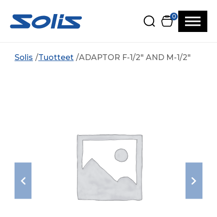
Siirry pääsisältöön
Siirry alatunnisteeseen
0
Solis
Tuotteet
ADAPTOR F-1/2″ AND M-1/2″