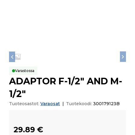
Varastossa
ADAPTOR F-1/2″ AND M-
1/2″
Tuoteosastot:
Varaosat
|
Tuotekoodi:
300179123B
29.89
€