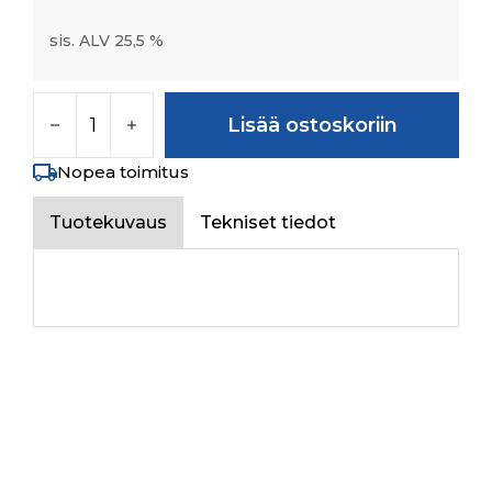
sis. ALV 25,5 %
ADAPTOR F-1/2" AND M-1/2" määrä
Lisää ostoskoriin
Nopea toimitus
Tuotekuvaus
Tekniset tiedot