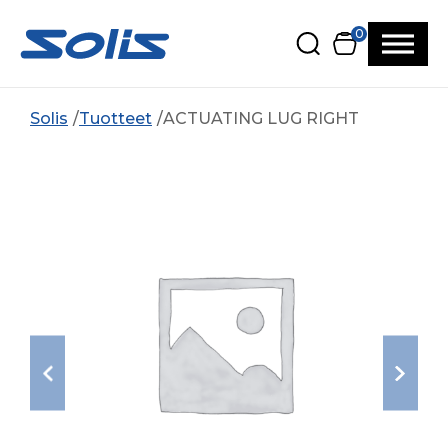
Siirry pääsisältöön
Siirry alatunnisteeseen
0
Solis
Tuotteet
ACTUATING LUG RIGHT