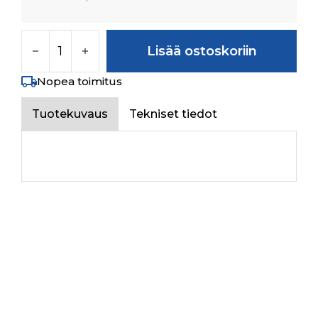
4WD OUTPUT SHAFT määrä
Lisää ostoskoriin
Nopea toimitus
Tuotekuvaus
Tekniset tiedot