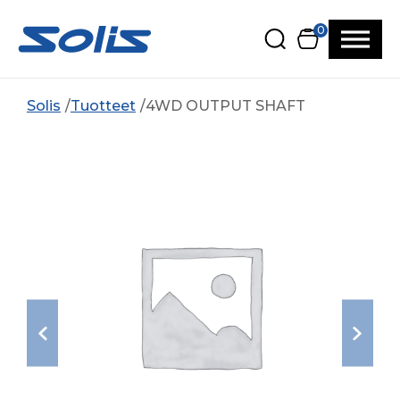
Siirry pääsisältöön
Siirry alatunnisteeseen
0
Solis
Tuotteet
4WD OUTPUT SHAFT