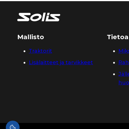
Mallisto
Tietoa
Traktorit
Miks
Lisälaitteet ja tarvikkeet
Rah
Jäl
huo