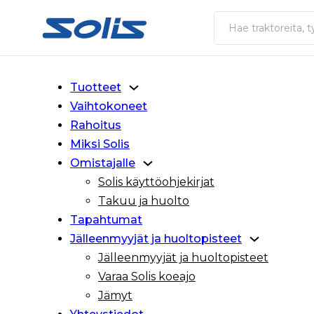
Siirry pääsisältöön
Siirry alatunnisteeseen
Haku
Tuotteet
Vaihtokoneet
Rahoitus
Miksi Solis
Omistajalle
Solis käyttöohjekirjat
Takuu ja huolto
Tapahtumat
Jälleenmyyjät ja huoltopisteet
Jälleenmyyjät ja huoltopisteet
Varaa Solis koeajo
Jämyt