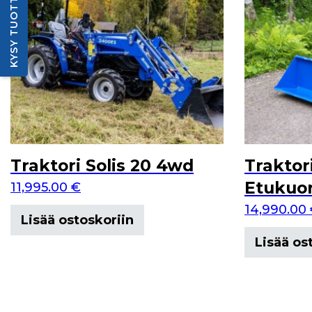
KYSY TUOTTEESTA
Traktori Solis 20 4wd
Traktor
Etukuor
11,995.00
€
14,990.00
Lisää ostoskoriin
Lisää os