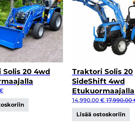
i Solis 20 4wd
Traktori Solis 20
maajalla
SideShift 4wd
Etukuormaajalla
€
14,990.00
€
17,990.00
toskoriin
Lisää ostoskoriin