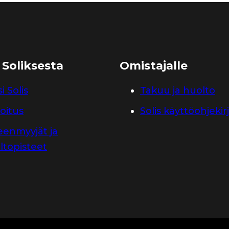
 Soliksesta
Omistajalle
i Solis
Takuu ja huolto
oitus
Solis käyttöohjekir
leenmyyjät ja
ltopisteet