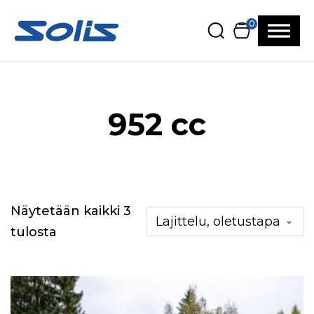
Siirry pääsisältöön
Siirry alatunnisteeseen
0
952 cc
Näytetään kaikki 3
tulosta