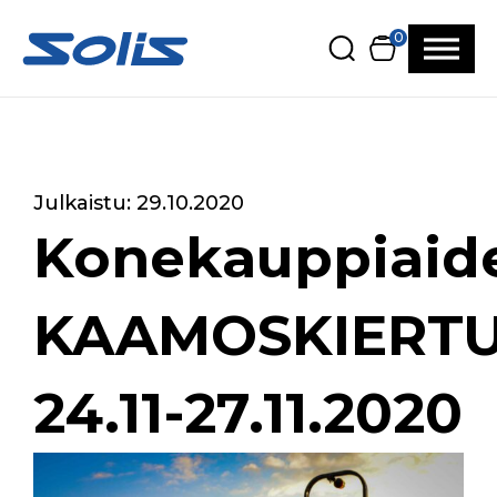
Siirry pääsisältöön
Siirry alatunnisteeseen
0
Julkaistu: 29.10.2020
Konekauppiaid
KAAMOSKIERT
24.11-27.11.2020