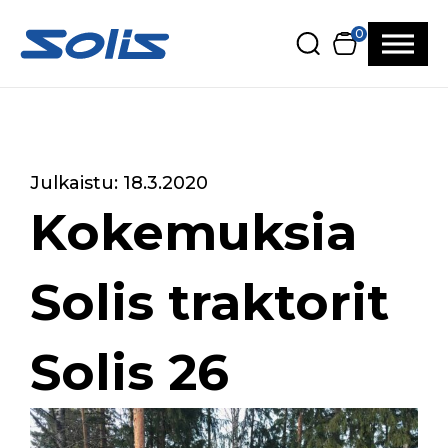
Siirry pääsisältöön
Siirry alatunnisteeseen
0
Julkaistu: 18.3.2020
Kokemuksia
Solis traktorit
Solis 26