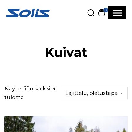
Siirry pääsisältöön
Siirry alatunnisteeseen
0
Kuivat
Näytetään kaikki 3
tulosta