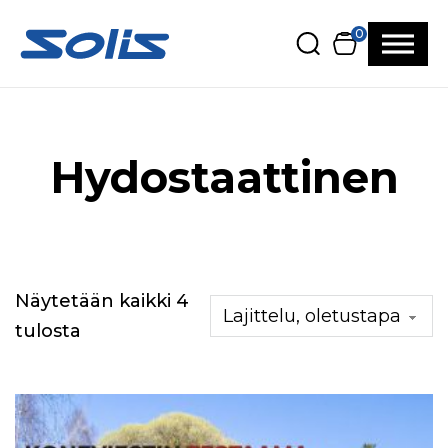
Siirry pääsisältöön
Siirry alatunnisteeseen
0
Hydostaattinen
Näytetään kaikki 4
tulosta