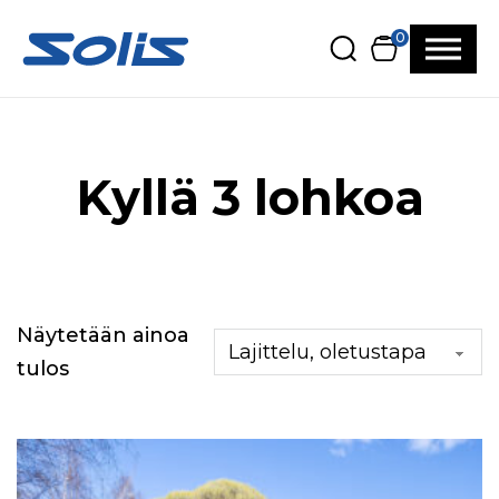
Siirry pääsisältöön
Siirry alatunnisteeseen
0
Kyllä 3 lohkoa
Näytetään ainoa
tulos