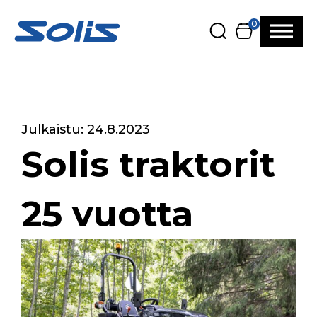
Siirry pääsisältöön
Siirry alatunnisteeseen
0
Julkaistu: 24.8.2023
Solis traktorit
25 vuotta