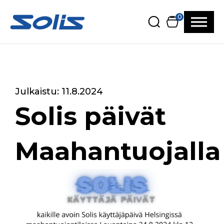
Siirry pääsisältöön
Siirry alatunnisteeseen
0
Julkaistu: 11.8.2024
Solis päivät
Maahantuojalla