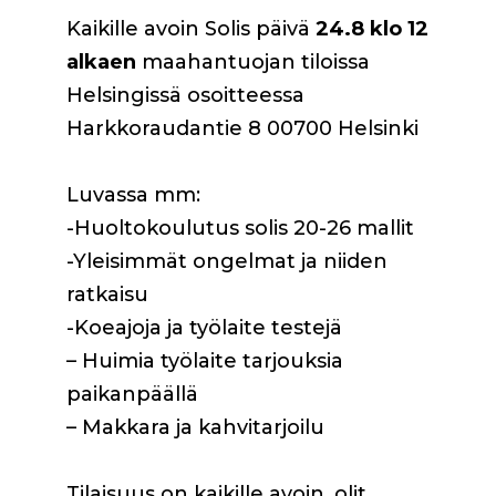
Kaikille avoin Solis päivä
24.8 klo 12
alkaen
maahantuojan tiloissa
Helsingissä osoitteessa
Harkkoraudantie 8 00700 Helsinki
Luvassa mm:
-Huoltokoulutus solis 20-26 mallit
-Yleisimmät ongelmat ja niiden
ratkaisu
-Koeajoja ja työlaite testejä
– Huimia työlaite tarjouksia
paikanpäällä
– Makkara ja kahvitarjoilu
Tilaisuus on kaikille avoin, olit