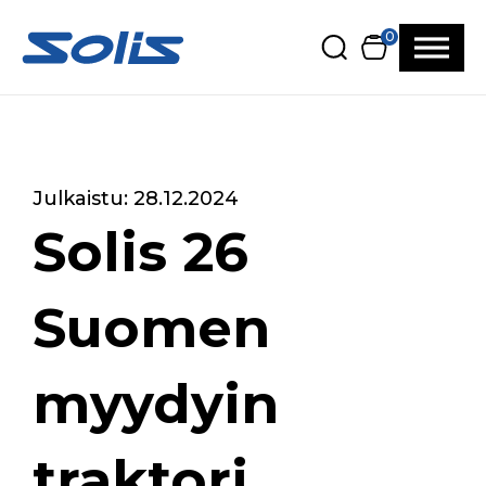
Siirry pääsisältöön
Siirry alatunnisteeseen
0
Julkaistu: 28.12.2024
Solis 26
Suomen
myydyin
traktori