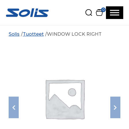
Siirry pääsisältöön
Siirry alatunnisteeseen
0
Solis
Tuotteet
WINDOW LOCK RIGHT