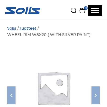
Siirry pääsisältöön
Siirry alatunnisteeseen
0
Solis
Tuotteet
WHEEL RIM W8X20 ( WITH SILVER PAINT)