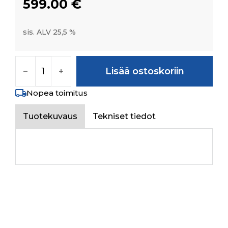
599.00
€
sis. ALV 25,5 %
WHEEL RIM W8X20 ( WITH SILVER PAINT) mä
Lisää ostoskoriin
Nopea toimitus
Tuotekuvaus
Tekniset tiedot