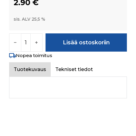
2.90
€
sis. ALV 25,5 %
WASHER SWITCH HORIZONTAL määrä
Lisää ostoskoriin
Nopea toimitus
Tuotekuvaus
Tekniset tiedot