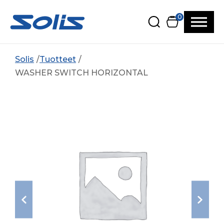
Siirry pääsisältöön
Siirry alatunnisteeseen
0
Solis
Tuotteet
WASHER SWITCH HORIZONTAL