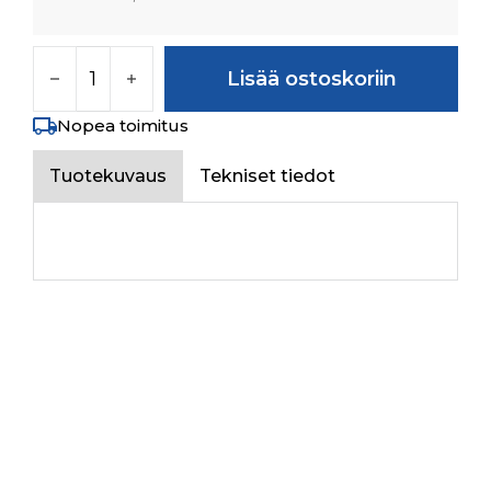
VENT BREATHER ASSY määrä
Lisää ostoskoriin
Nopea toimitus
Tuotekuvaus
Tekniset tiedot