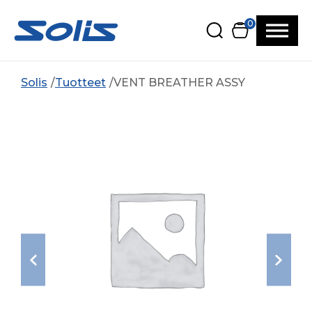
Siirry pääsisältöön
Siirry alatunnisteeseen
0
Solis
Tuotteet
VENT BREATHER ASSY