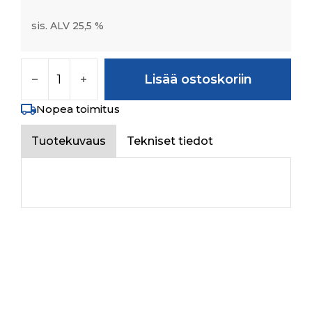
sis. ALV 25,5 %
V-RING (FRONT AXLE 4WD) määrä
Lisää ostoskoriin
Nopea toimitus
Tuotekuvaus
Tekniset tiedot