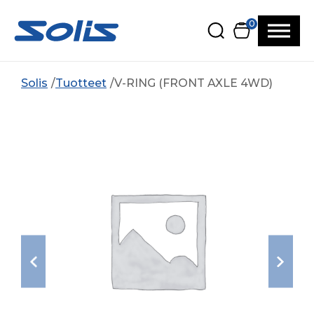
Siirry pääsisältöön
Siirry alatunnisteeseen
0
Solis
Tuotteet
V-RING (FRONT AXLE 4WD)