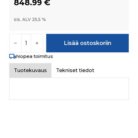
848.99
€
sis. ALV 25,5 %
UNIVERSAL JOINT ASSY. (FRONT AXLE 4-WD)
Lisää ostoskoriin
Nopea toimitus
Tuotekuvaus
Tekniset tiedot