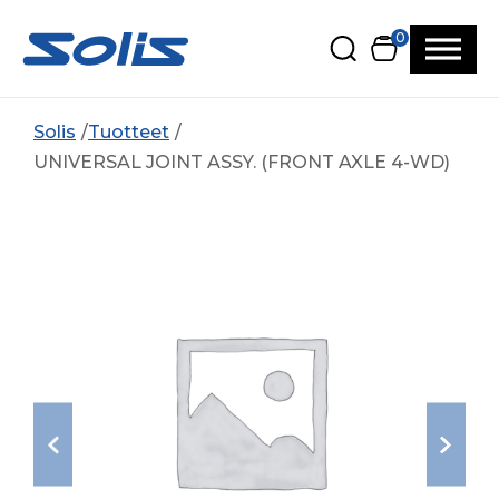
Siirry pääsisältöön
Siirry alatunnisteeseen
0
Solis
Tuotteet
UNIVERSAL JOINT ASSY. (FRONT AXLE 4-WD)