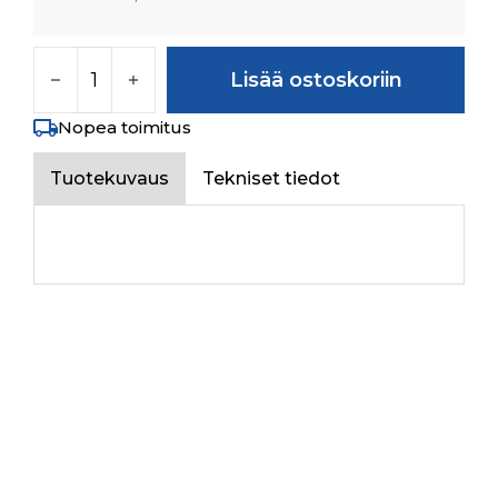
TRB 32011X määrä
Lisää ostoskoriin
Nopea toimitus
Tuotekuvaus
Tekniset tiedot