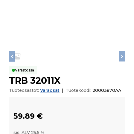
Varastossa
TRB 32011X
Tuoteosastot:
Varaosat
|
Tuotekoodi:
20003870AA
59.89
€
sis. ALV 25,5 %