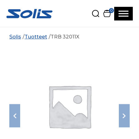
Siirry pääsisältöön
Siirry alatunnisteeseen
0
Solis
Tuotteet
TRB 32011X