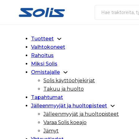
Siirry pääsisältöön
Siirry alatunnisteeseen
Haku
Tuotteet
Vaihtokoneet
Rahoitus
Miksi Solis
Omistajalle
Solis käyttöohjekirjat
Takuu ja huolto
Tapahtumat
Jälleenmyyjät ja huoltopisteet
Jälleenmyyjät ja huoltopisteet
Varaa Solis koeajo
Jämyt