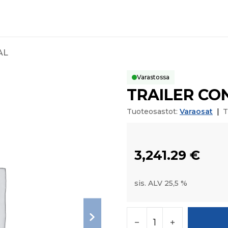
AL
Varastossa
TRAILER CO
Tuoteosastot:
Varaosat
|
T
3,241.29
€
sis. ALV 25,5 %
TRAILER CONTROL V