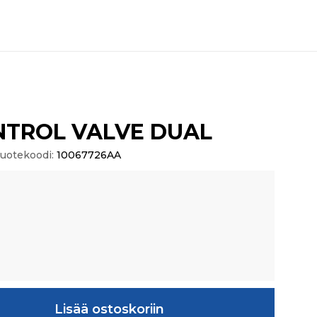
NTROL VALVE DUAL
uotekoodi:
10067726AA
ALVE DUAL määrä
Lisää ostoskoriin