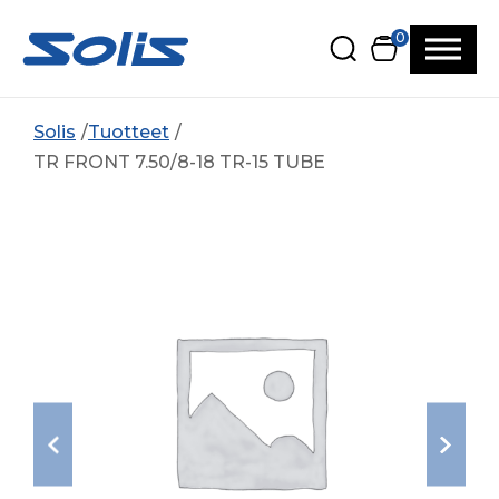
Siirry pääsisältöön
Siirry alatunnisteeseen
0
Solis
Tuotteet
TR FRONT 7.50/8-18 TR-15 TUBE