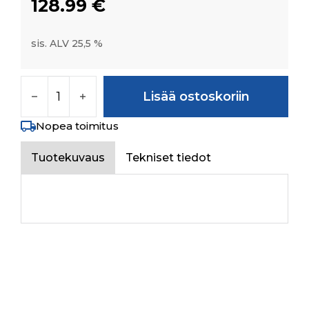
128.99
€
sis. ALV 25,5 %
TR FRONT 7.50/8-18 TR-15 TUBE määrä
Lisää ostoskoriin
Nopea toimitus
Tuotekuvaus
Tekniset tiedot