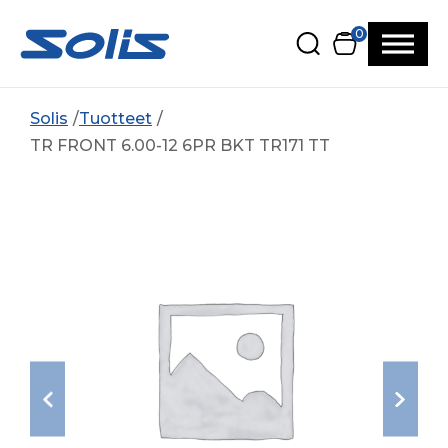
Siirry pääsisältöön
Siirry alatunnisteeseen
0
Solis
Tuotteet
TR FRONT 6.00-12 6PR BKT TR171 TT