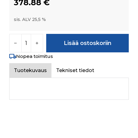
378.88
€
sis. ALV 25,5 %
TR FRONT 6.00-12 6PR BKT TR171 TT määrä
Lisää ostoskoriin
Nopea toimitus
Tuotekuvaus
Tekniset tiedot