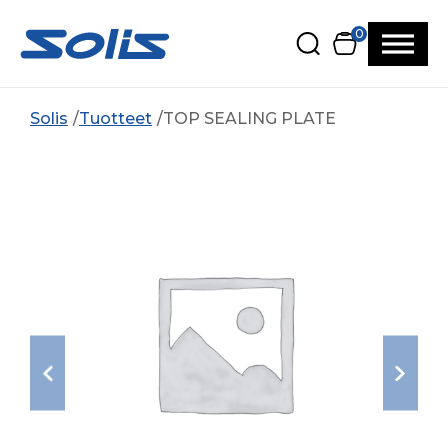
Siirry pääsisältöön
Siirry alatunnisteeseen
0
Solis
Tuotteet
TOP SEALING PLATE