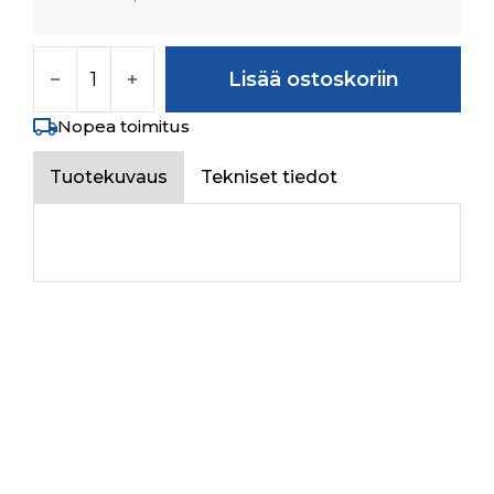
TOP SEALING PLATE määrä
Lisää ostoskoriin
Nopea toimitus
Tuotekuvaus
Tekniset tiedot