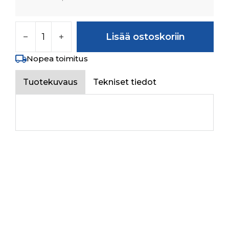
TOOL BOX ASSY määrä
Lisää ostoskoriin
Nopea toimitus
Tuotekuvaus
Tekniset tiedot