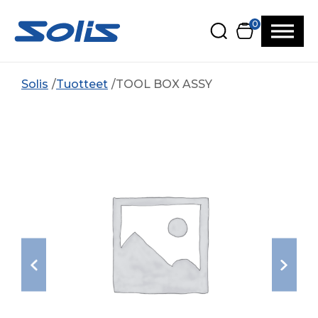
Siirry pääsisältöön
Siirry alatunnisteeseen
0
Solis
Tuotteet
TOOL BOX ASSY