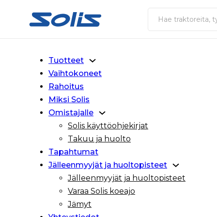
Siirry pääsisältöön
Siirry alatunnisteeseen
Haku
Tuotteet
Vaihtokoneet
Rahoitus
Miksi Solis
Omistajalle
Solis käyttöohjekirjat
Takuu ja huolto
Tapahtumat
Jälleenmyyjät ja huoltopisteet
Jälleenmyyjät ja huoltopisteet
Varaa Solis koeajo
Jämyt