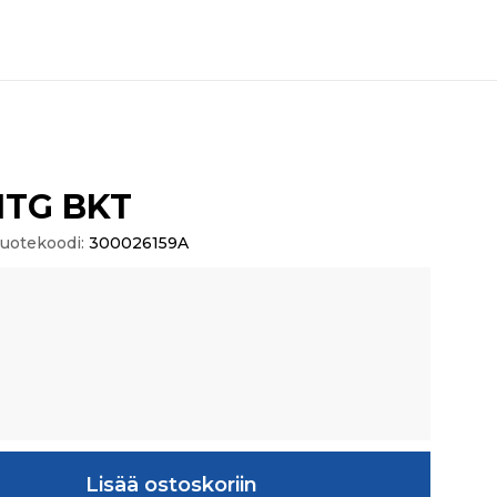
TG BKT
uotekoodi:
300026159A
määrä
Lisää ostoskoriin