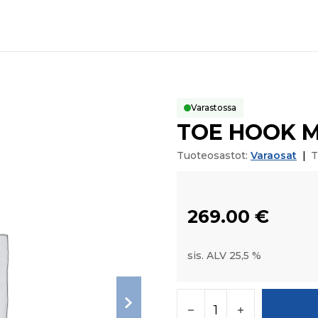
Varastossa
TOE HOOK M
Tuoteosastot:
Varaosat
|
T
269.00
€
sis. ALV 25,5 %
TOE HOOK MTG BKT 