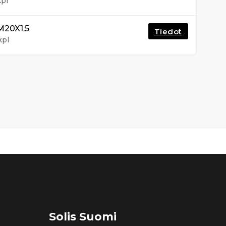
kpl
20X1.5
Tiedot
kpl
Solis Suomi