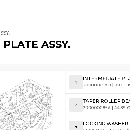
SSY.
 PLATE ASSY.
INTERMEDIATE PLA
1
300000658D
|
99.00
TAPER ROLLER BE
2
200000085A
|
44.89
LOCKING WASHER
3