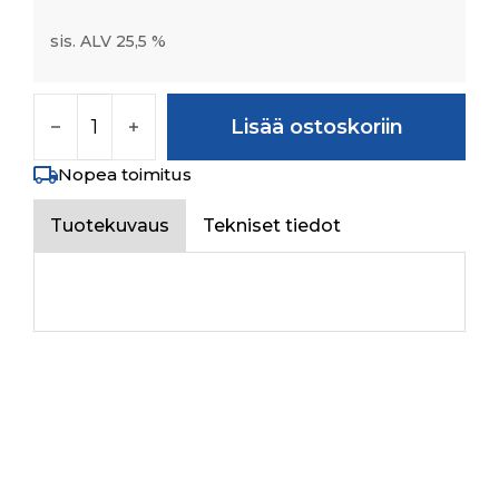
sis. ALV 25,5 %
SYNCHRONIZER KIT 1ST / 2ND määrä
Lisää ostoskoriin
Nopea toimitus
Tuotekuvaus
Tekniset tiedot