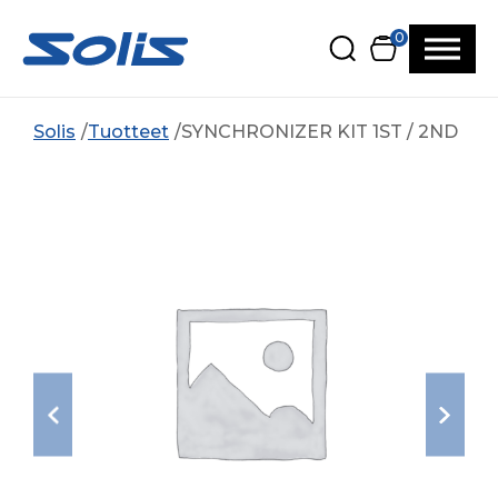
Siirry pääsisältöön
Siirry alatunnisteeseen
0
Solis
Tuotteet
SYNCHRONIZER KIT 1ST / 2ND