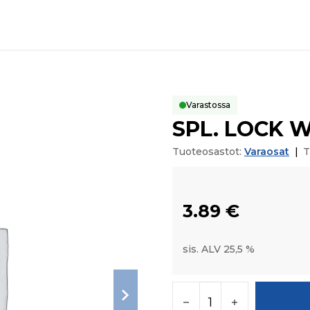
Varastossa
SPL. LOCK 
Tuoteosastot:
Varaosat
|
T
3.89
€
sis. ALV 25,5 %
SPL. LOCK WASHER m