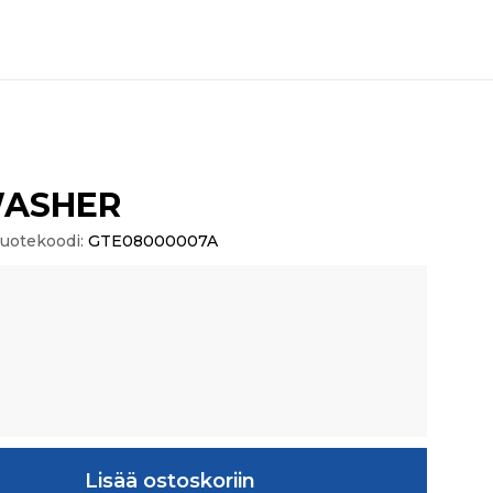
WASHER
uotekoodi:
GTE08000007A
äärä
Lisää ostoskoriin