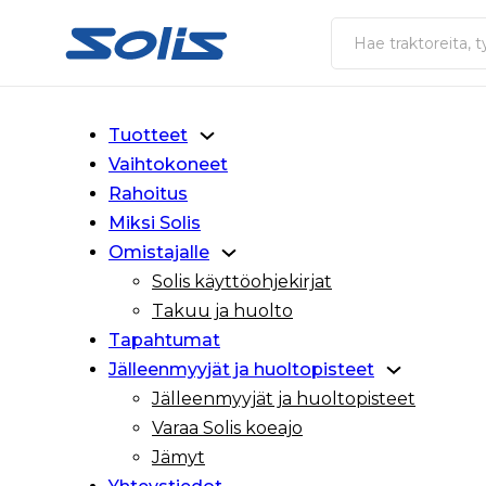
Siirry pääsisältöön
Siirry alatunnisteeseen
Haku
Tuotteet
Vaihtokoneet
Rahoitus
Miksi Solis
Omistajalle
Solis käyttöohjekirjat
Takuu ja huolto
Tapahtumat
Jälleenmyyjät ja huoltopisteet
Jälleenmyyjät ja huoltopisteet
Varaa Solis koeajo
Jämyt