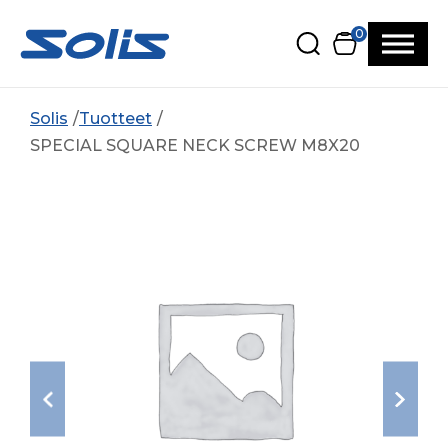
Siirry pääsisältöön
Siirry alatunnisteeseen
0
Solis
Tuotteet
SPECIAL SQUARE NECK SCREW M8X20