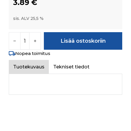
3.89
€
sis. ALV 25,5 %
SPECIAL SQUARE NECK SCREW M8X20 määr
Lisää ostoskoriin
Nopea toimitus
Tuotekuvaus
Tekniset tiedot