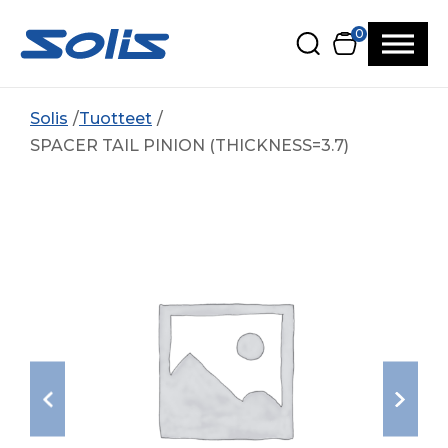
Siirry pääsisältöön
Siirry alatunnisteeseen
0
Solis
Tuotteet
SPACER TAIL PINION (THICKNESS=3.7)