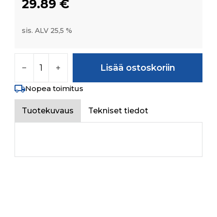
29.89
€
sis. ALV 25,5 %
SPACER TAIL PINION (THICKNESS=3.7) määrä
Lisää ostoskoriin
Nopea toimitus
Tuotekuvaus
Tekniset tiedot