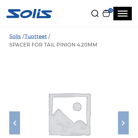
Siirry pääsisältöön
Siirry alatunnisteeseen
0
Solis
Tuotteet
SPACER FOR TAIL PINION 4.20MM