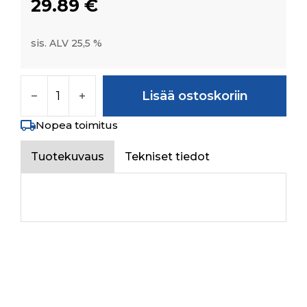
29.89
€
sis. ALV 25,5 %
SPACER FOR TAIL PINION 4.20MM määrä
Lisää ostoskoriin
Nopea toimitus
Tuotekuvaus
Tekniset tiedot