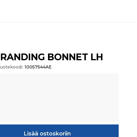
 BRANDING BONNET LH
uotekoodi:
10057544AE
G BONNET LH määrä
Lisää ostoskoriin