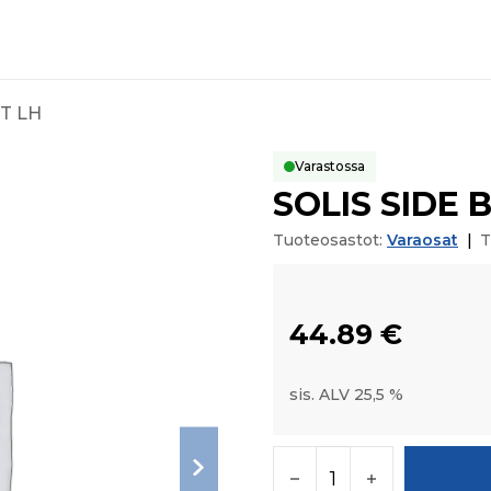
T LH
Varastossa
SOLIS SIDE
Tuoteosastot:
Varaosat
|
T
44.89
€
sis. ALV 25,5 %
SOLIS SIDE BRANDIN