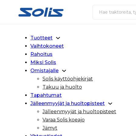
Siirry pääsisältöön
Siirry alatunnisteeseen
Haku
Tuotteet
Vaihtokoneet
Rahoitus
Miksi Solis
Omistajalle
Solis käyttöohjekirjat
Takuu ja huolto
Tapahtumat
Jälleenmyyjät ja huoltopisteet
Jälleenmyyjät ja huoltopisteet
Varaa Solis koeajo
Jämyt