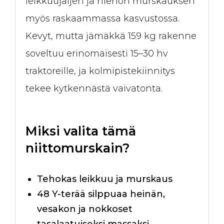
leikkuujäljen ja hienon murskauksen
myös raskaammassa kasvustossa.
Kevyt, mutta jämäkkä 159 kg rakenne
soveltuu erinomaisesti 15–30 hv
traktoreille, ja kolmipistekiinnitys
tekee kytkennästä vaivatonta.
Miksi valita tämä
niittomurskain?
Tehokas leikkuu ja murskaus
48 Y-terää silppuaa heinän,
vesakon ja nokkoset