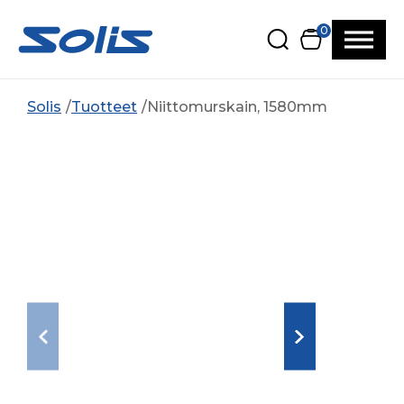
Siirry pääsisältöön
Siirry alatunnisteeseen
0
Solis
Tuotteet
Niittomurskain, 1580mm