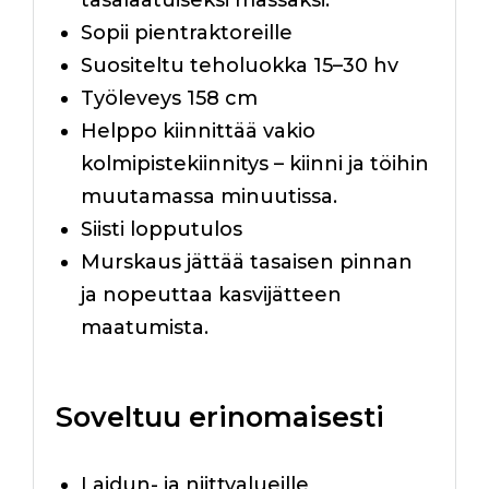
tasalaatuiseksi massaksi.
Sopii pientraktoreille
Suositeltu teholuokka 15–30 hv
Työleveys 158 cm
Helppo kiinnittää vakio
kolmipistekiinnitys – kiinni ja töihin
muutamassa minuutissa.
Siisti lopputulos
Murskaus jättää tasaisen pinnan
ja nopeuttaa kasvijätteen
maatumista.
Soveltuu erinomaisesti
Laidun- ja niittyalueille