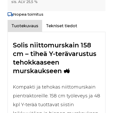
sis. ALV 25,5 %
Nopea toimitus
Tuotekuvaus
Tekniset tiedot
Solis niittomurskain 158
cm – tiheä Y-terävarustus
tehokkaaseen
murskaukseen 🚜
Kompakti ja tehokas niittomurskain
pientraktoreille. 158 cm työleveys ja 48
kpl Y-terää tuottavat siistin