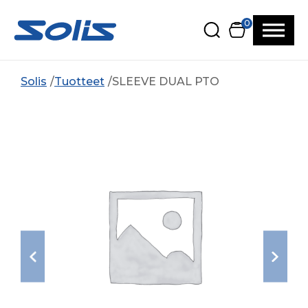
Siirry pääsisältöön
Siirry alatunnisteeseen
0
Solis
Tuotteet
SLEEVE DUAL PTO