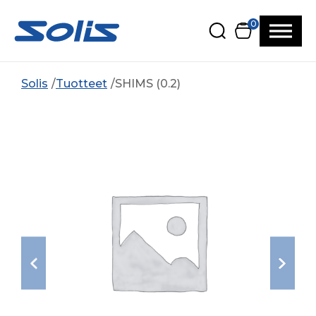
Siirry pääsisältöön
Siirry alatunnisteeseen
0
Solis
Tuotteet
SHIMS (0.2)