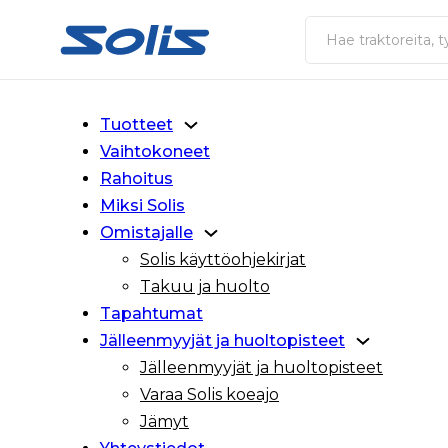
Siirry pääsisältöön
Siirry alatunnisteeseen
Haku
Tuotteet
Vaihtokoneet
Rahoitus
Miksi Solis
Omistajalle
Solis käyttöohjekirjat
Takuu ja huolto
Tapahtumat
Jälleenmyyjät ja huoltopisteet
Jälleenmyyjät ja huoltopisteet
Varaa Solis koeajo
Jämyt