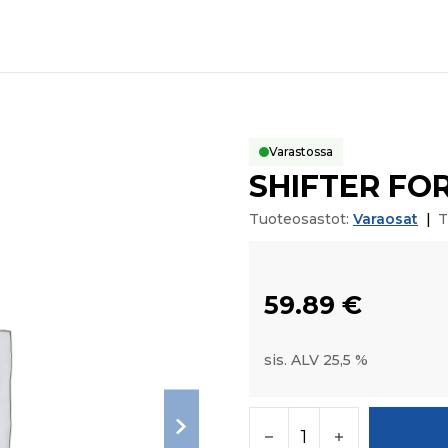
Varastossa
SHIFTER FO
Tuoteosastot:
Varaosat
|
T
59.89
€
sis. ALV 25,5 %
SHIFTER FORK 3RD-4