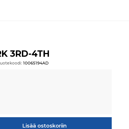
RK 3RD-4TH
uotekoodi:
10065194AD
TH määrä
Lisää ostoskoriin