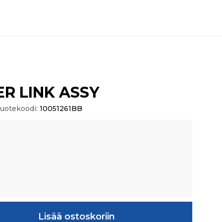
R LINK ASSY
uotekoodi:
10051261BB
SSY määrä
Lisää ostoskoriin