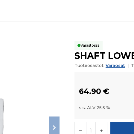
Varastossa
SHAFT LOWE
Tuoteosastot:
Varaosat
|
T
64.90
€
sis. ALV 25,5 %
SHAFT LOWER LINK A