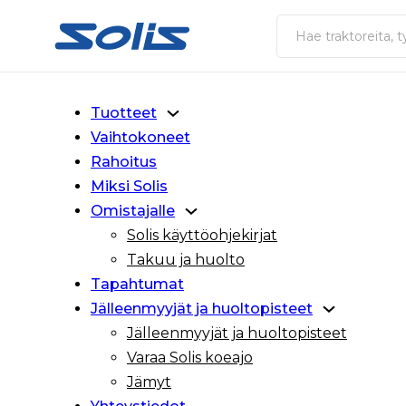
Siirry pääsisältöön
Siirry alatunnisteeseen
Haku
Tuotteet
Vaihtokoneet
Rahoitus
Miksi Solis
Omistajalle
Solis käyttöohjekirjat
Takuu ja huolto
Tapahtumat
Jälleenmyyjät ja huoltopisteet
Jälleenmyyjät ja huoltopisteet
Varaa Solis koeajo
Jämyt