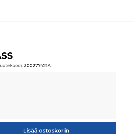
ASS
uotekoodi:
300277421A
ä
Lisää ostoskoriin