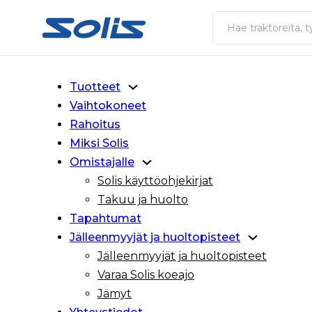
Siirry pääsisältöön
Siirry alatunnisteeseen
Haku
Tuotteet
Vaihtokoneet
Rahoitus
Miksi Solis
Omistajalle
Solis käyttöohjekirjat
Takuu ja huolto
Tapahtumat
Jälleenmyyjät ja huoltopisteet
Jälleenmyyjät ja huoltopisteet
Varaa Solis koeajo
Jämyt