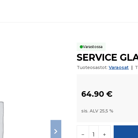
Varastossa
SERVICE GL
Tuoteosastot:
Varaosat
|
T
64.90
€
sis. ALV 25,5 %
SERVICE GLASS määr