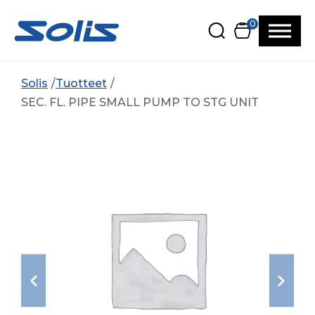
Siirry pääsisältöön
Siirry alatunnisteeseen
0
Solis
Tuotteet
SEC. FL. PIPE SMALL PUMP TO STG UNIT