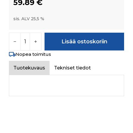
59.89
€
sis. ALV 25,5 %
SEC. FL. PIPE SMALL PUMP TO STG UNIT mää
Lisää ostoskoriin
Nopea toimitus
Tuotekuvaus
Tekniset tiedot