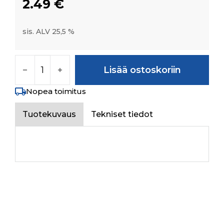
2.49
€
sis. ALV 25,5 %
SCREW TCEI M8X30 U59318G ZN määrä
Lisää ostoskoriin
Nopea toimitus
Tuotekuvaus
Tekniset tiedot