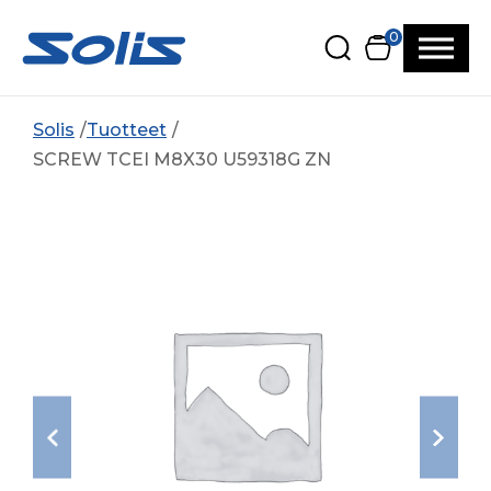
Siirry pääsisältöön
Siirry alatunnisteeseen
0
Solis
Tuotteet
SCREW TCEI M8X30 U59318G ZN