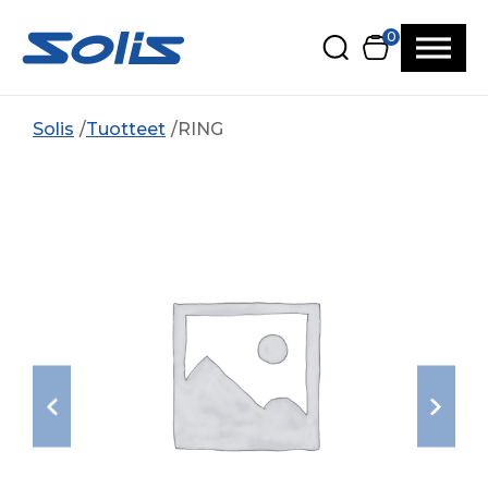
Siirry pääsisältöön
Siirry alatunnisteeseen
0
Solis
Tuotteet
RING