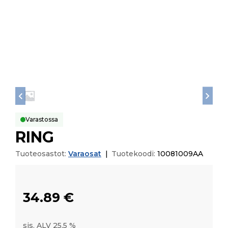
Varastossa
RING
Tuoteosastot:
Varaosat
|
Tuotekoodi:
10081009AA
34.89
€
sis. ALV 25,5 %