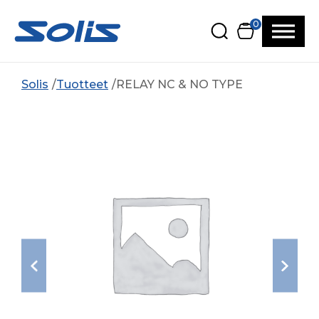
Siirry pääsisältöön
Siirry alatunnisteeseen
0
Solis
Tuotteet
RELAY NC & NO TYPE