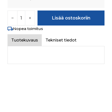
RELAY NC & NO TYPE määrä
Lisää ostoskoriin
Nopea toimitus
Tuotekuvaus
Tekniset tiedot