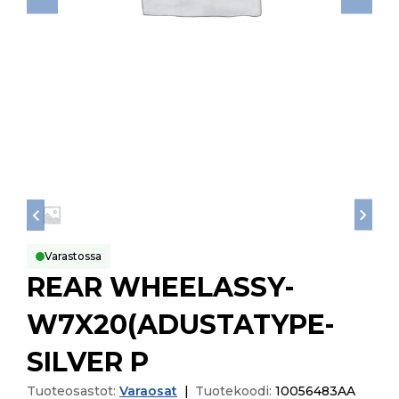
Varastossa
REAR WHEELASSY-
W7X20(ADUSTATYPE-
SILVER P
Tuoteosastot:
Varaosat
|
Tuotekoodi:
10056483AA