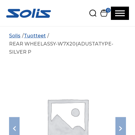
Siirry pääsisältöön
Siirry alatunnisteeseen
0
Solis
Tuotteet
REAR WHEELASSY-W7X20(ADUSTATYPE-
SILVER P