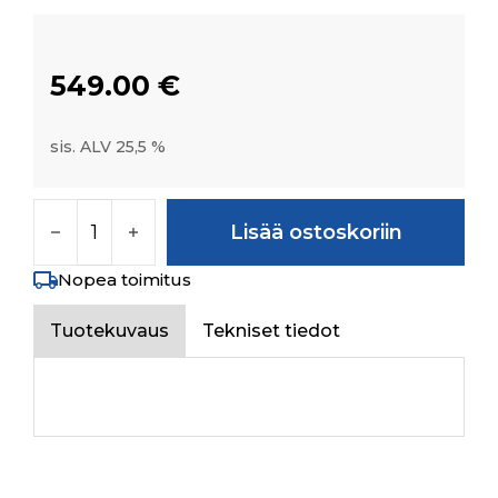
549.00
€
sis. ALV 25,5 %
REAR WHEELASSY-W7X20(ADUSTATYPE-SILV
Lisää ostoskoriin
Nopea toimitus
Tuotekuvaus
Tekniset tiedot