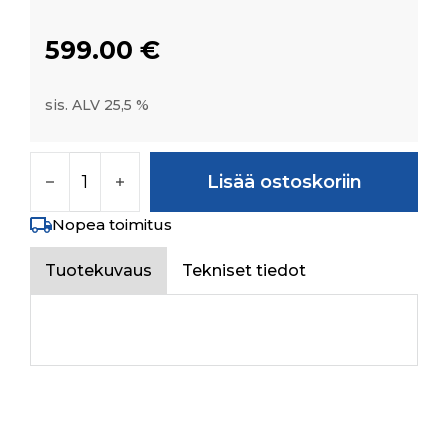
599.00
€
sis. ALV 25,5 %
REAR WHEEL ASSY W7X20 (LUG TYPE- BLACK
Lisää ostoskoriin
Nopea toimitus
Tuotekuvaus
Tekniset tiedot