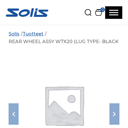
Siirry pääsisältöön
Siirry alatunnisteeseen
0
Solis
Tuotteet
REAR WHEEL ASSY W7X20 (LUG TYPE- BLACK