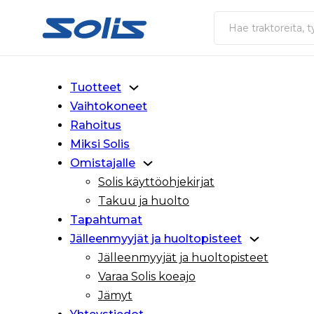
Siirry pääsisältöön
Siirry alatunnisteeseen
Haku
Tuotteet
Vaihtokoneet
Rahoitus
Miksi Solis
Omistajalle
Solis käyttöohjekirjat
Takuu ja huolto
Tapahtumat
Jälleenmyyjät ja huoltopisteet
Jälleenmyyjät ja huoltopisteet
Varaa Solis koeajo
Jämyt