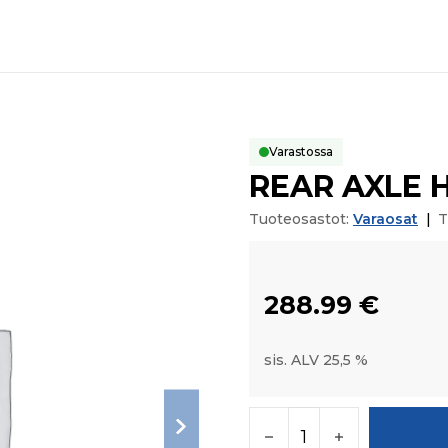
Varastossa
REAR AXLE 
Tuoteosastot:
Varaosat
|
T
288.99
€
sis. ALV 25,5 %
REAR AXLE HSG LH m