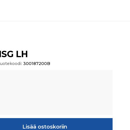
HSG LH
uotekoodi:
300187200B
äärä
Lisää ostoskoriin