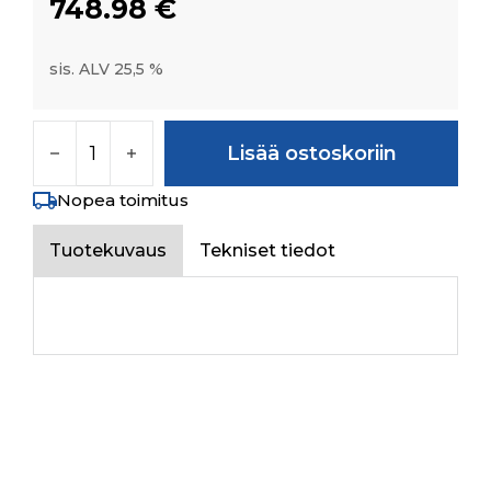
748.98
€
sis. ALV 25,5 %
RADIATOR ASSEMBLY (STAGE-V) määrä
Lisää ostoskoriin
Nopea toimitus
Tuotekuvaus
Tekniset tiedot