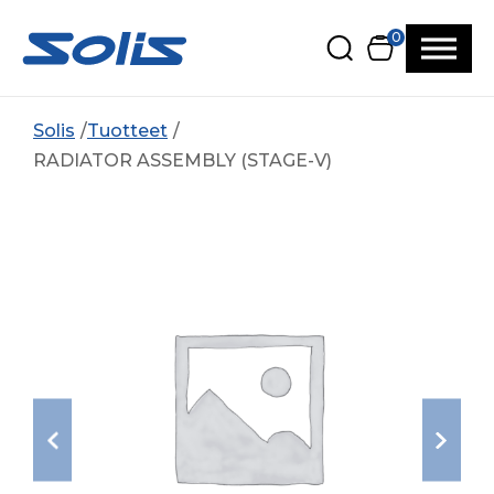
Siirry pääsisältöön
Siirry alatunnisteeseen
0
Solis
Tuotteet
RADIATOR ASSEMBLY (STAGE-V)