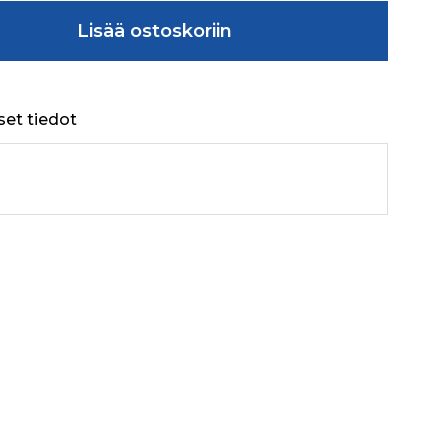
4 IS:2016 STEEL määrä
Lisää ostoskoriin
set tiedot