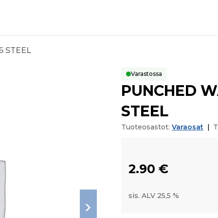
6 STEEL
Varastossa
PUNCHED WAS
STEEL
Tuoteosastot:
Varaosat
|
T
2.90
€
sis. ALV 25,5 %