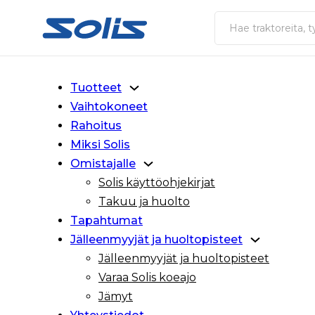
Siirry pääsisältöön
Siirry alatunnisteeseen
Haku
Tuotteet
Vaihtokoneet
Rahoitus
Miksi Solis
Omistajalle
Solis käyttöohjekirjat
Takuu ja huolto
Tapahtumat
Jälleenmyyjät ja huoltopisteet
Jälleenmyyjät ja huoltopisteet
Varaa Solis koeajo
Jämyt