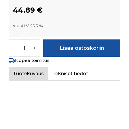
44.89
€
sis. ALV 25,5 %
PRIMARY SUCTION PIPE FROM DIFF TO STAR
Lisää ostoskoriin
Nopea toimitus
Tuotekuvaus
Tekniset tiedot