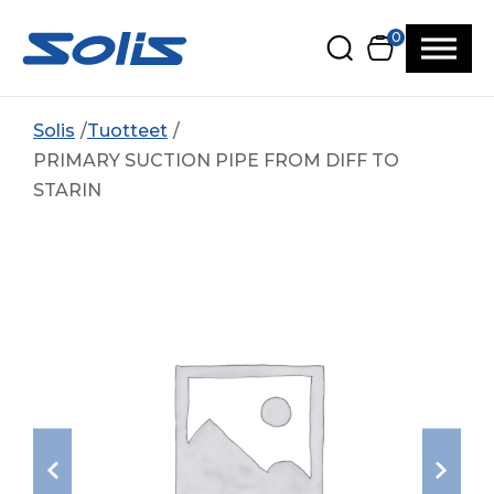
Siirry pääsisältöön
Siirry alatunnisteeseen
0
Solis
Tuotteet
PRIMARY SUCTION PIPE FROM DIFF TO
STARIN