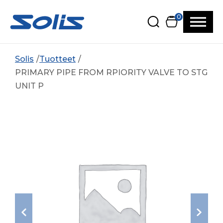
Siirry pääsisältöön
Siirry alatunnisteeseen
0
Solis
Tuotteet
PRIMARY PIPE FROM RPIORITY VALVE TO STG
UNIT P