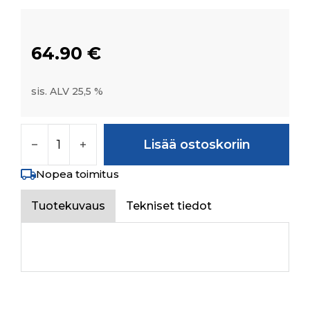
64.90
€
sis. ALV 25,5 %
PRIMARY PIPE FROM RPIORITY VALVE TO STG
Lisää ostoskoriin
Nopea toimitus
Tuotekuvaus
Tekniset tiedot